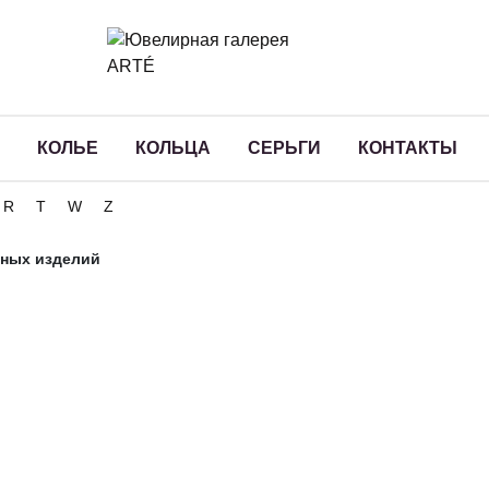
КОЛЬЕ
КОЛЬЦА
СЕРЬГИ
КОНТАКТЫ
R
T
W
Z
ных изделий
Футляр для ю
Бренд:
WOLF 1834
Пол:
Женские
Материал:
Натуральная к