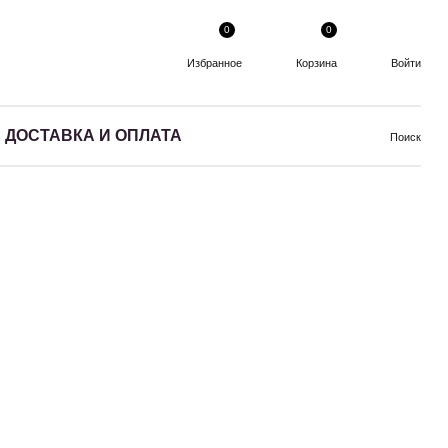
0
0
Избранное
Корзина
Войти
ДОСТАВКА И ОПЛАТА
Поиск
по популярности
по цене
по алфавиту
NEW
HIT