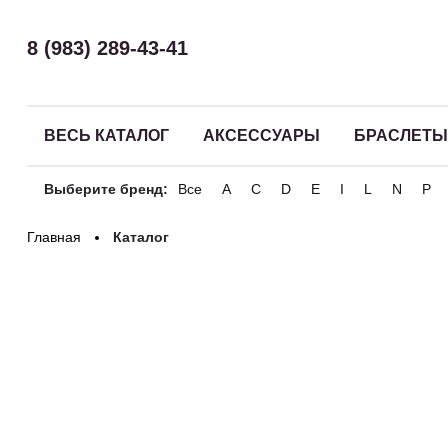
8 (983) 289-43-41
ВЕСЬ КАТАЛОГ
АКСЕССУАРЫ
БРАСЛЕТЫ
Выберите бренд:
Все
A
C
D
E
I
L
N
P
Здравствуйте! Что вы ищете?
Главная
Каталог
Катал
Разделы
Аксессуары
Браслеты