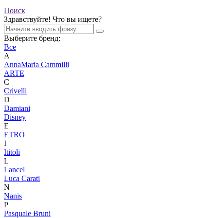
Поиск
Здравствуйте! Что вы ищете?
Выберите бренд:
Все
A
AnnaMaria Cammilli
ARTE
C
Crivelli
D
Damiani
Disney
E
ETRO
I
Ititoli
L
Lancel
Luca Carati
N
Nanis
P
Pasquale Bruni