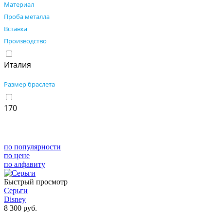
Материал
Детские
Проба металла
Серебро
Вставка
750 проба
Производство
Золото
Без вставки
375 проба
Италия
Белое золото
925 проба
Размер браслета
Желтое золото
170
по популярности
по цене
по алфавиту
Быстрый просмотр
Серьги
Disney
8 300 руб.