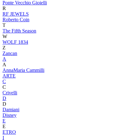
Ponte Vecchio Gioielli
R
RF JEWELS
Roberto Coin
T
The Fifth Season
W
WOLF 1834
Z
Zancan
A
A
AnnaMaria Cammilli
ARTE
C
C
Crivelli
D
D
Damiani
Disney
E
E
ETRO
I