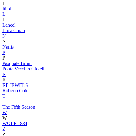
I
Ititoli
L
L
Lancel
Luca Carati
N
N
Nanis
P
P
Pasquale Bruni
Ponte Vecchio Gioielli
R
R
RF JEWELS
Roberto Coin
T
T
The Fifth Season
W
W
WOLF 1834
Z
Z