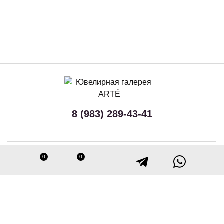
8 (983) 289-43-41
Принимаем к оплате
0
0
Следите за нами