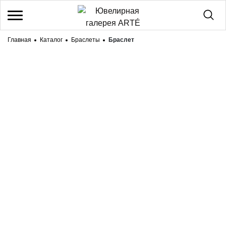
Главная
Каталог
Браслеты
Браслет
/
Регистрация
Войти
Здравствуйте! Что вы ищете?
КАТАЛОГ
БРЕНДЫ
О НАС
ДОСТАВКА И ОПЛАТА
КОНТАКТЫ