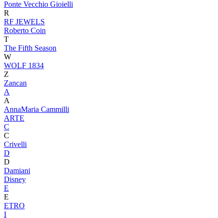
Ponte Vecchio Gioielli
R
RF JEWELS
Roberto Coin
T
The Fifth Season
W
WOLF 1834
Z
Zancan
A
A
AnnaMaria Cammilli
ARTE
C
C
Crivelli
D
D
Damiani
Disney
E
E
ETRO
I