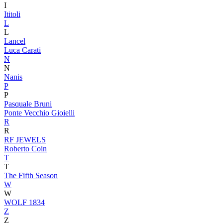
I
Ititoli
L
L
Lancel
Luca Carati
N
N
Nanis
P
P
Pasquale Bruni
Ponte Vecchio Gioielli
R
R
RF JEWELS
Roberto Coin
T
T
The Fifth Season
W
W
WOLF 1834
Z
Z