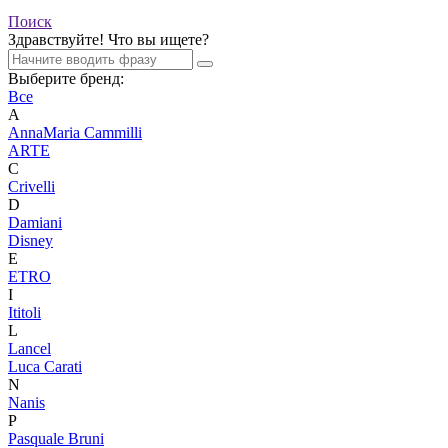
Поиск
Здравствуйте! Что вы ищете?
Выберите бренд:
Все
A
AnnaMaria Cammilli
ARTE
C
Crivelli
D
Damiani
Disney
E
ETRO
I
Ititoli
L
Lancel
Luca Carati
N
Nanis
P
Pasquale Bruni