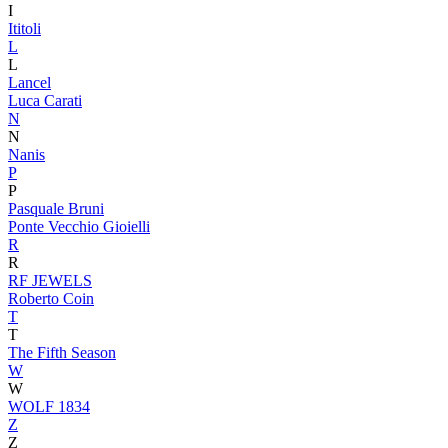
I
Ititoli
L
L
Lancel
Luca Carati
N
N
Nanis
P
P
Pasquale Bruni
Ponte Vecchio Gioielli
R
R
RF JEWELS
Roberto Coin
T
T
The Fifth Season
W
W
WOLF 1834
Z
Z