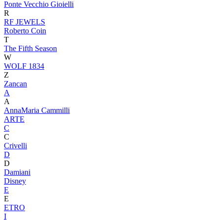
Ponte Vecchio Gioielli
R
RF JEWELS
Roberto Coin
T
The Fifth Season
W
WOLF 1834
Z
Zancan
A
A
AnnaMaria Cammilli
ARTE
C
C
Crivelli
D
D
Damiani
Disney
E
E
ETRO
I