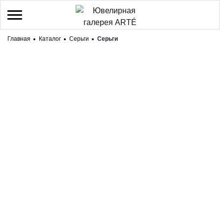
Главная
Каталог
Серьги
Серьги
/
Регистрация
Войти
Здравствуйте! Что вы ищете?
КАТАЛОГ
БРЕНДЫ
О НАС
ДОСТАВКА И ОПЛАТА
КОНТАКТЫ