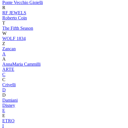
Ponte Vecchio Gioielli
R
RF JEWELS
Roberto Coin
T
The Fifth Season
W
WOLF 1834
Z
Zancan
A
A
AnnaMaria Cammilli
ARTE
C
C
Crivelli
D
D
Damiani
Disney
E
E
ETRO
I