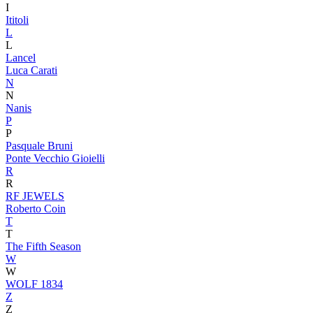
I
Ititoli
L
L
Lancel
Luca Carati
N
N
Nanis
P
P
Pasquale Bruni
Ponte Vecchio Gioielli
R
R
RF JEWELS
Roberto Coin
T
T
The Fifth Season
W
W
WOLF 1834
Z
Z