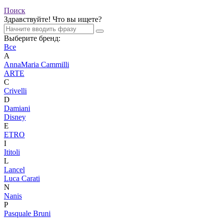
Поиск
Здравствуйте! Что вы ищете?
Выберите бренд:
Все
A
AnnaMaria Cammilli
ARTE
C
Crivelli
D
Damiani
Disney
E
ETRO
I
Ititoli
L
Lancel
Luca Carati
N
Nanis
P
Pasquale Bruni