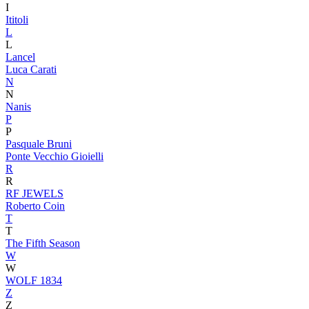
I
Ititoli
L
L
Lancel
Luca Carati
N
N
Nanis
P
P
Pasquale Bruni
Ponte Vecchio Gioielli
R
R
RF JEWELS
Roberto Coin
T
T
The Fifth Season
W
W
WOLF 1834
Z
Z