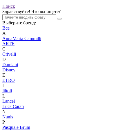
Поиск
Здравствуйте! Что вы ищете?
Выберите бренд:
Все
A
AnnaMaria Cammilli
ARTE
C
Crivelli
D
Damiani
Disney
E
ETRO
I
Ititoli
L
Lancel
Luca Carati
N
Nanis
P
Pasquale Bruni