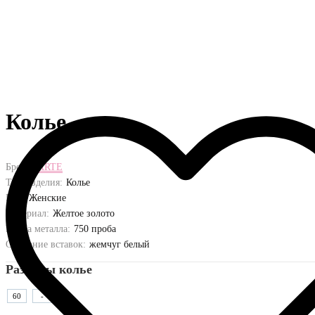
Колье
Бренд:
ARTE
Тип изделия:
Колье
Пол:
Женские
Материал:
Желтое золото
Проба металла:
750 проба
Описание вставок:
жемчуг белый
Размеры колье
60
-