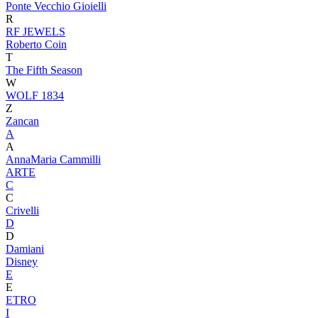
Ponte Vecchio Gioielli
R
RF JEWELS
Roberto Coin
T
The Fifth Season
W
WOLF 1834
Z
Zancan
A
A
AnnaMaria Cammilli
ARTE
C
C
Crivelli
D
D
Damiani
Disney
E
E
ETRO
I