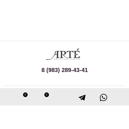
8 (983) 289-43-41
Принимаем к оплате
0
0
Следите за нами