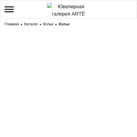
Главная
Каталог
Колье
Колье
/
Регистрация
Войти
Здравствуйте! Что вы ищете?
КАТАЛОГ
БРЕНДЫ
О НАС
ДОСТАВКА И ОПЛАТА
КОНТАКТЫ