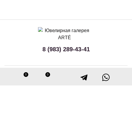
8 (983) 289-43-41
Принимаем к оплате
0
0
Следите за нами