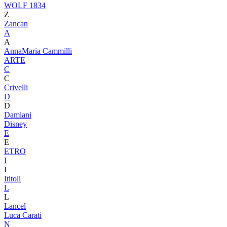
WOLF 1834
Z
Zancan
A
A
AnnaMaria Cammilli
ARTE
C
C
Crivelli
D
D
Damiani
Disney
E
E
ETRO
I
I
Ititoli
L
L
Lancel
Luca Carati
N