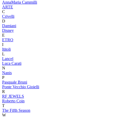
AnnaMaria Cammilli
ARTE
C
Crivelli
D
Damiani
Disney
E
ETRO
I
Ititoli
L
Lancel
Luca Carati
N
Nanis
P
Pasquale Bruni
Ponte Vecchio Gioielli
R
RF JEWELS
Roberto Coin
T
The Fifth Season
W