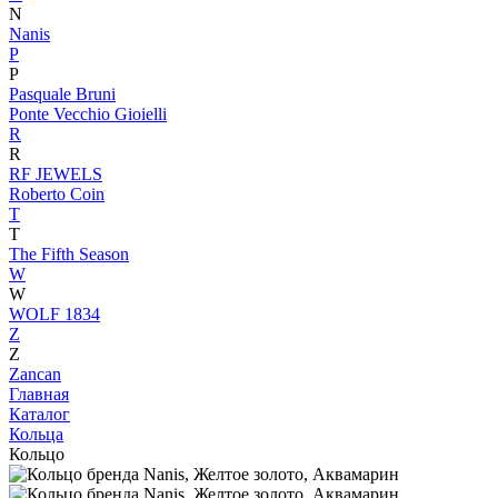
N
Nanis
P
P
Pasquale Bruni
Ponte Vecchio Gioielli
R
R
RF JEWELS
Roberto Coin
T
T
The Fifth Season
W
W
WOLF 1834
Z
Z
Zancan
Главная
Каталог
Кольца
Кольцо