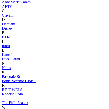
AnnaMaria Cammilli
ARTE
C
Crivelli
D
Damiani
Disney
E
ETRO
I
Ititoli
L
Lancel
Luca Carati
N
Nanis
P
Pasquale Bruni
Ponte Vecchio Gioielli
R
RF JEWELS
Roberto Coin
T
The Fifth Season
W