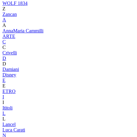
WOLF 1834
Z
Zancan
A
A
AnnaMaria Cammilli
ARTE
C
C
Crivelli
D
D
Damiani
Disney
E
E
ETRO
I
I
Ititoli
L
L
Lancel
Luca Carati
N