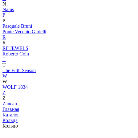
N
Nanis
P
P
Pasquale Bruni
Ponte Vecchio Gioielli
R
R
RF JEWELS
Roberto Coin
T
T
The Fifth Season
W
W
WOLF 1834
Z
Z
Zancan
Главная
Каталог
Кольца
Кольцо