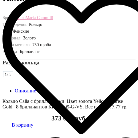
Бренд:
AnnaMaria Cammilli
Тип изделия:
Кольцо
Пол:
Женские
Материал:
Золото
Проба металла:
750 проба
Вставка:
Бриллиант
Размер кольца
17.5
-
Описание
Кольцо Calla с бриллиантами. Цвет золота Yellow Sunrise
Gold. 8 бриллиантов КР57 0.09-G-VS. Вес изделия 7.77 гр.
373 000 руб.
В корзину