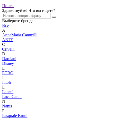
Поиск
Здравствуйте! Что вы ищете?
Выберите бренд:
Все
A
AnnaMaria Cammilli
ARTE
C
Crivelli
D
Damiani
Disney
E
ETRO
I
Ititoli
L
Lancel
Luca Carati
N
Nanis
P
Pasquale Bruni