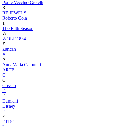
Ponte Vecchio Gioielli
R
RF JEWELS
Roberto Coin
T
The Fifth Season
W
WOLF 1834
Z
Zancan
A
A
AnnaMaria Cammilli
ARTE
C
C
Crivelli
D
D
Damiani
Disney
E
E
ETRO
I