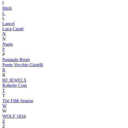
I
Ititoli
L
L
Lancel
Luca Carati
N
N
Nanis
P
P
Pasquale Bruni
Ponte Vecchio Gioielli
R
R
RF JEWELS
Roberto Coin
T
T
The Fifth Season
W
W
WOLF 1834
Z
Z