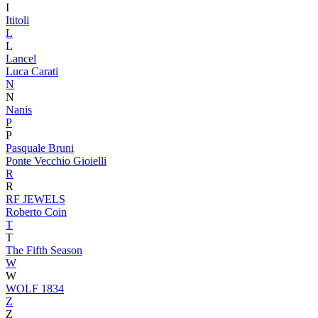
I
Ititoli
L
L
Lancel
Luca Carati
N
N
Nanis
P
P
Pasquale Bruni
Ponte Vecchio Gioielli
R
R
RF JEWELS
Roberto Coin
T
T
The Fifth Season
W
W
WOLF 1834
Z
Z