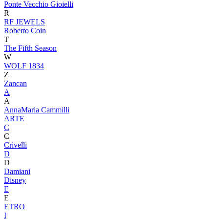
Ponte Vecchio Gioielli
R
RF JEWELS
Roberto Coin
T
The Fifth Season
W
WOLF 1834
Z
Zancan
A
A
AnnaMaria Cammilli
ARTE
C
C
Crivelli
D
D
Damiani
Disney
E
E
ETRO
I