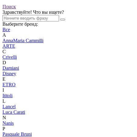
Поиск
Здравствуйте! Что вы ищете?
Выберите бренд:
Все
A
AnnaMaria Cammilli
ARTE
C
Crivelli
D
Damiani
Disney
E
ETRO
I
Ititoli
L
Lancel
Luca Carati
N
Nanis
P
Pasquale Bruni