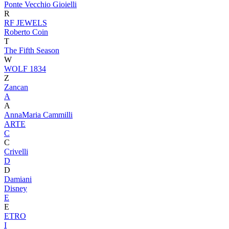
Ponte Vecchio Gioielli
R
RF JEWELS
Roberto Coin
T
The Fifth Season
W
WOLF 1834
Z
Zancan
A
A
AnnaMaria Cammilli
ARTE
C
C
Crivelli
D
D
Damiani
Disney
E
E
ETRO
I