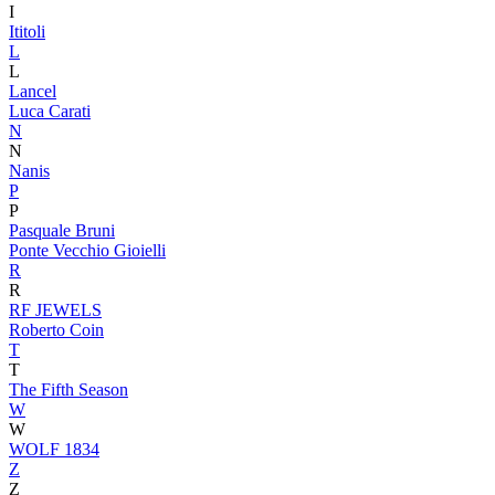
I
Ititoli
L
L
Lancel
Luca Carati
N
N
Nanis
P
P
Pasquale Bruni
Ponte Vecchio Gioielli
R
R
RF JEWELS
Roberto Coin
T
T
The Fifth Season
W
W
WOLF 1834
Z
Z