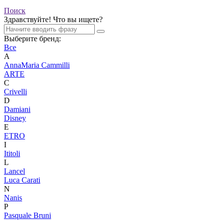
Поиск
Здравствуйте! Что вы ищете?
Выберите бренд:
Все
A
AnnaMaria Cammilli
ARTE
C
Crivelli
D
Damiani
Disney
E
ETRO
I
Ititoli
L
Lancel
Luca Carati
N
Nanis
P
Pasquale Bruni